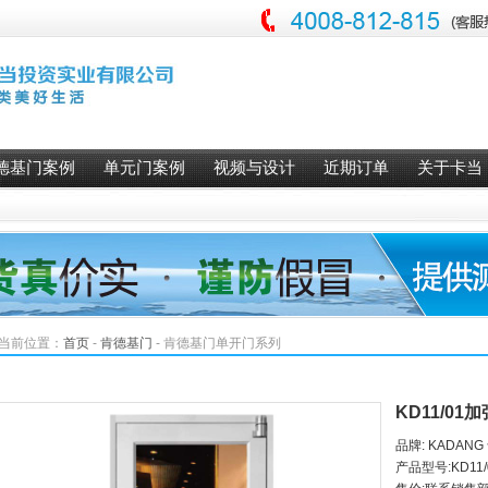
德基门案例
单元门案例
视频与设计
近期订单
关于卡当
当前位置：
首页
-
肯德基门
-
肯德基门单开门系列
KD11/01
品牌: KADANG
产品型号:KD11