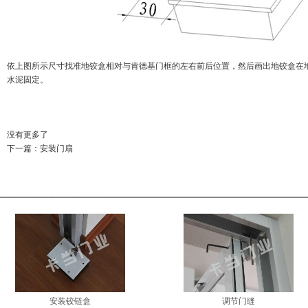
依上图所示尺寸找准地铰盒相对与
肯德基门
框的左右前后位置，然后画出地铰盒在
水泥固定。
没有更多了
下一篇：
安装门扇
安装铰链盒
调节门缝