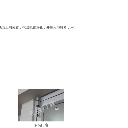
地面上的位置，挖出地铰盒孔，并装入地铰盒，用
安装门扇