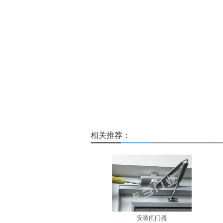
相关推荐：
安装闭门器